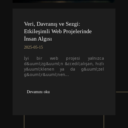
Veri, Davranış ve Sezgi:
Etkileşimli Web Projelerinde
İnsan Algısı
2025-05-15
İyi bir web projesi yalnızca
d&uuml;zg&uuml;n &ccedil;alışan, hızlı
y&uuml;klenen ya da g&uuml;zel
g&ouml;r&uuml;nen...
Devamını oku