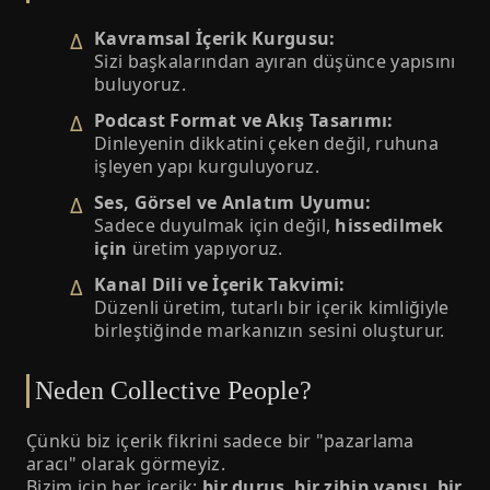
Kavramsal İçerik Kurgusu:
Sizi başkalarından ayıran düşünce yapısını
buluyoruz.
Podcast Format ve Akış Tasarımı:
Dinleyenin dikkatini çeken değil, ruhuna
işleyen yapı kurguluyoruz.
Ses, Görsel ve Anlatım Uyumu:
Sadece duyulmak için değil,
hissedilmek
için
üretim yapıyoruz.
Kanal Dili ve İçerik Takvimi:
Düzenli üretim, tutarlı bir içerik kimliğiyle
birleştiğinde markanızın sesini oluşturur.
Neden Collective People?
Çünkü biz içerik fikrini sadece bir "pazarlama
aracı" olarak görmeyiz.
Bizim için her içerik;
bir duruş
,
bir zihin yapısı
,
bir