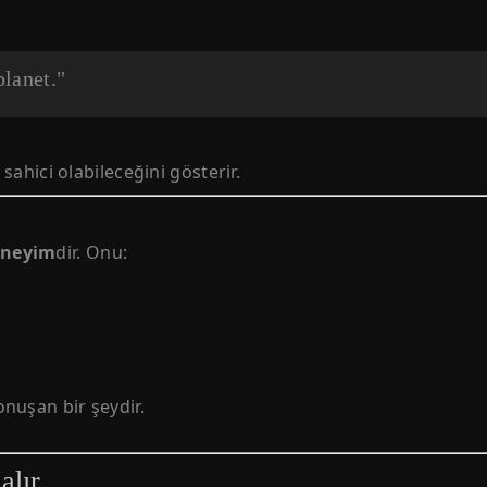
planet."
 sahici olabileceğini gösterir.
eneyim
dir. Onu:
nuşan bir şeydir.
alır