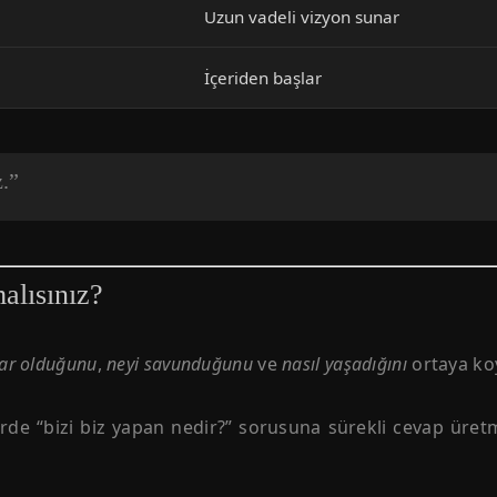
Uzun vadeli vizyon sunar
İçeriden başlar
z.”
lısınız?
ar olduğunu
,
neyi savunduğunu
ve
nasıl yaşadığını
ortaya koy
elerde “bizi biz yapan nedir?” sorusuna sürekli cevap ür