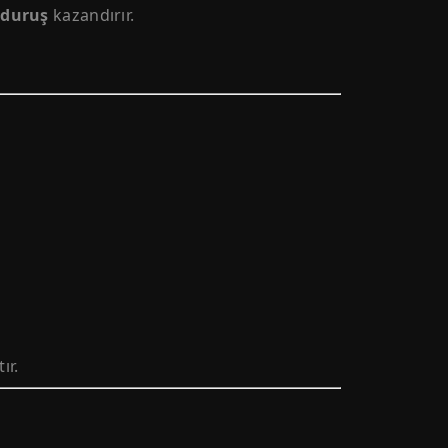
 duruş
kazandırır.
ır.